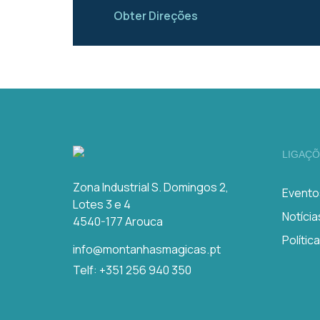
Obter Direções
LIGAÇÕ
Zona Industrial S. Domingos 2,
Evento
Lotes 3 e 4
Notícia
4540-177 Arouca
Polític
info@montanhasmagicas.pt
Telf: +351 256 940 350