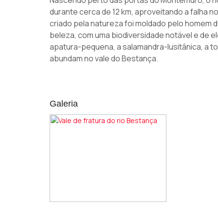
Nascendo perto das portas do Montemuro, o ri
durante cerca de 12 km, aproveitando a falha n
criado pela natureza foi moldado pelo homem
beleza, com uma biodiversidade notável e de el
apatura-pequena, a salamandra-lusitânica, a t
abundam no vale do Bestança.
Galeria