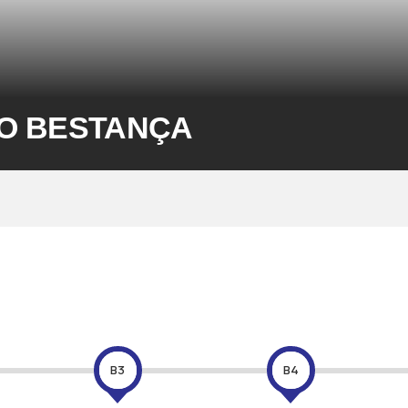
DO BESTANÇA
B3
B4