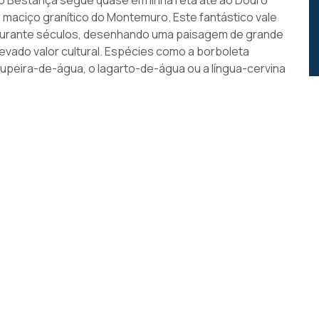
o Bestança segue quase em linha reta até ao Douro
o maciço granítico do Montemuro. Este fantástico vale
 durante séculos, desenhando uma paisagem de grande
evado valor cultural. Espécies como a borboleta
oupeira-de-água, o lagarto-de-água ou a língua-cervina