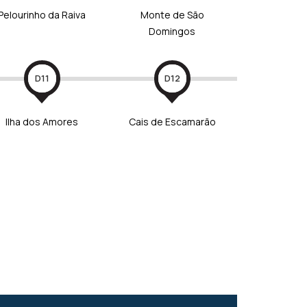
Pelourinho da Raiva
Monte de São
Domingos
D11
D12
Ilha dos Amores
Cais de Escamarão