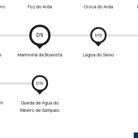
ero
Foz do Arda
Croca do Arda
D9
D10
s
Marmoiral da Boavista
Lagoa do Seixo
D15
em
Queda de Água do
Ribeiro de Sampaio