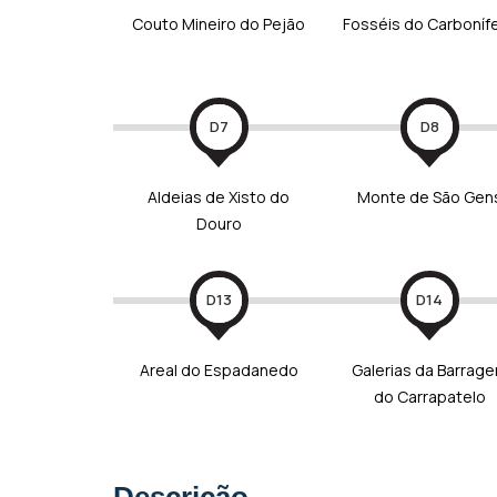
Couto Mineiro do Pejão
Fosséis do Carboníf
D7
D8
Aldeias de Xisto do
Monte de São Gen
Douro
D13
D14
Areal do Espadanedo
Galerias da Barrag
do Carrapatelo