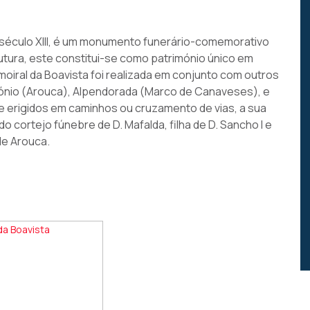
 século XIII, é um monumento funerário-comemorativo
utura, este constitui-se como património único em
moiral da Boavista foi realizada em conjunto com outros
tónio (Arouca), Alpendorada (Marco de Canaveses), e
te erigidos em caminhos ou cruzamento de vias, a sua
cortejo fúnebre de D. Mafalda, filha de D. Sancho I e
de Arouca.