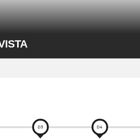
VISTA
D3
D4