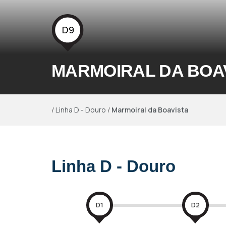
D9
MARMOIRAL DA BOA
/
Linha D - Douro
/
Marmoiral da Boavista
Linha D - Douro
D1
D2