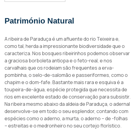
Património Natural
A ribeira de Paraduça é um afluente do rio Teixeira e,
como tal, herda a impressionante biodiversidade que o
caracteriza. Nos bosques ribeirinhos podemos observar
a graciosa borboleta antiopa e o feto-real, e nos
carvalhais que os rodeiam são frequentes a erva-
pombinha, o selo-de-salomão e passeriformes, como o
chapim e o dom-fafe. Bastante mais rara e esquiva é a
toupeira-de-água, espécie protegida que necessita de
rios em excelente estado de conservação para subsistir.
Na ribeira mesmo abaixo da aldeia de Paraduça, o adernal
desenvolve-se em todo o seu esplendor, contando com
espécies como o aderno, a murta, o aderno – de -folhas
– estreitas e o medronheiro no seu cortejo florístico.