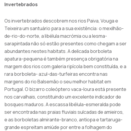
Invertebrados
Os invertebrados descobrem nos rios Paiva, Vouga e
Teixeira um santuário para a sua existência: o mexilhão-
de-rio-do-norte, a libélula macrómia ou a lesma-
sarapintada não só estão presentes como chegam a ser
abundantes nestes habitats. A delicada borboleta
apatura-pequena é também presença obrigatória na
margem dos rios com galeria ripícola bem constituída, e a
rara borboleta- azul-das-turfeiras encontra nas
margens do rio Balsemão o seu melhor habitat em
Portugal. O bizarro coleóptero vaca-loura está presente
nos carvalhais, constituindo um excelente indicador de
bosques maduros. A escassa libélula-esmeralda pode
ser encontrada nas praias fluviais sulcadas de amieiros,
e as borboletas almirante-branco, antiopa e tartaruga-
grande espreitam amiúde por entre a folhagem do