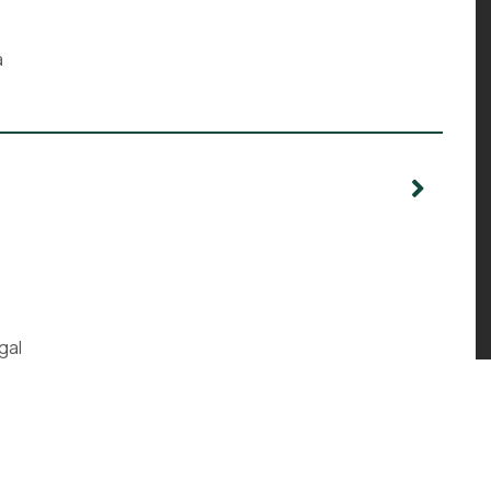
a
gal