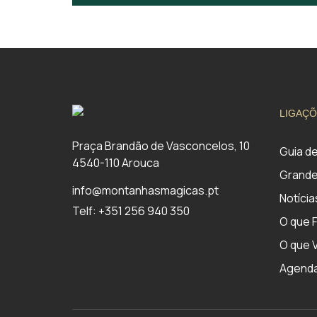
LIGAÇÕ
Praça Brandão de Vasconcelos, 10
Guia d
4540-110 Arouca
Grande
info@montanhasmagicas.pt
Notícia
Telf: +351 256 940 350
O que 
O que V
Agend