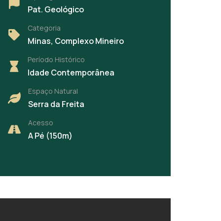
Pat. Geológico
Categoria
Minas, Complexo Mineiro
Período Histórico
Idade Contemporânea
Espaço Natural
Serra da Freita
Acesso
A Pé (150m)