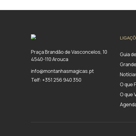
LIGAÇÕ
Praça Brandão de Vasconcelos, 10
Guia d
4540-110 Arouca
Grande
info@montanhasmagicas.pt
Notícia
Telf: +351 256 940 350
O que 
O que V
Agend