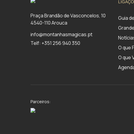
LIGAÇÕ
Praça Brandão de Vasconcelos, 10
Guia d
4540-110 Arouca
Grande
info@montanhasmagicas.pt
Notícia
Telf: +351 256 940 350
O que 
O que V
Agend
Parceiros: