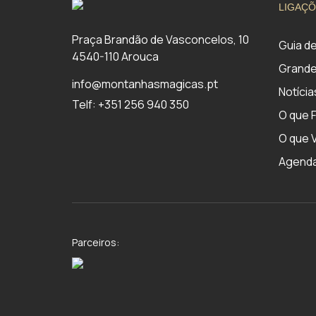
LIGAÇÕ
Praça Brandão de Vasconcelos, 10
Guia d
4540-110 Arouca
Grande
info@montanhasmagicas.pt
Notícia
Telf: +351 256 940 350
O que 
O que V
Agend
Parceiros: