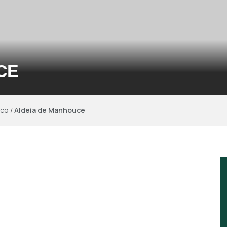
CE
ico
/
Aldeia de Manhouce