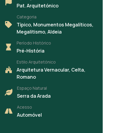
Pat. Arquitetónico
Categoria
Típico, Monumentos Megalíticos,
Megalitismo, Aldeia
Período Histórico
Pré-História
Estilo Arquitetónico
Arquitetura Vernacular, Celta,
Romano
Espaço Natural
Serra da Arada
Acesso
Automóvel